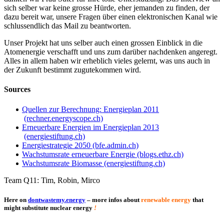
sich selber war keine grosse Hürde, eher jemanden zu finden, der
dazu bereit war, unsere Fragen über einen elektronischen Kanal wie
schlussendlich das Mail zu beantworten.
Unser Projekt hat uns selber auch einen grossen Einblick in die
Atomenergie verschafft und uns zum darüber nachdenken angeregt.
Alles in allem haben wir erheblich vieles gelernt, was uns auch in
der Zukunft bestimmt zugutekommen wird.
Sources
Quellen zur Berechnung: Energieplan 2011
(rechner.energyscope.ch)
Erneuerbare Energien im Energieplan 2013
(energiestiftung.ch)
Energiestrategie 2050 (bfe.admin.ch)
Wachstumsrate erneuerbare Energie (blogs.ethz.ch)
Wachstumsrate Biomasse (energiestiftung.ch)
Team Q11: Tim, Robin, Mirco
Here on
dontwastemy.energy
–
more infos about
renewable energy
that
might substitute nuclear energy
!