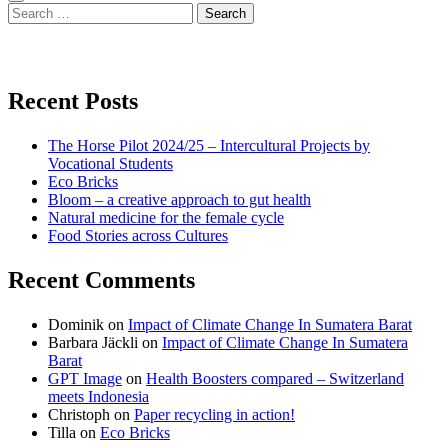
Sidebar
Search
for:
View
View
View
don’t
don’t
don’t
Recent Posts
waste
waste
waste
The Horse Pilot 2024/25 – Intercultural Projects by
my
my
my
Vocational Students
Eco Bricks
Bloom – a creative approach to gut health
energy
energy
energy
Natural medicine for the female cycle
Food Stories across Cultures
profile
profile
profile
Recent Comments
on
on
on
Dominik
on
Impact of Climate Change In Sumatera Barat
Facebook
Twitter
instagram
Barbara Jäckli
on
Impact of Climate Change In Sumatera
Barat
GPT Image
on
Health Boosters compared – Switzerland
meets Indonesia
Christoph
on
Paper recycling in action!
Tilla
on
Eco Bricks