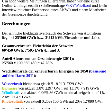
Um noch weitere Meinungen zu erfahren, haben wir eine kurze
Online-Umfrage erstellt (Schülerumfrage
WKVWetzikon
) und je ein
Interview mit einer Fachperson eines AKW’s und einem Mitarbeiter
der Greenpeace durchgeführt.
Berechnungen
Der jährliche Elektrizitätsverbrauch der Schweiz von Atomstrom
liegt bei
25’560 GWh
bzw.
3’213 kWh/Einwohner und Jahr
.
Gesamtverbrauch Elektrizität der Schweiz:
60’450 GWh, 7’595 kWh /E. und J.
Anteil Atomstrom an Gesamtenergie (2011):
25’560 x 100 / 60’450 =
42.28%
Wachstumsrate der erneuerbaren Energien bis 2050 (
basierend
auf den Daten 2011
):
Wasserkraft
bleibt etwa gleich 51.8 % 31’329 GWh
Biomasse
von aktuell 3.8% 2297 GWh auf 13.1% 7’919 GWh
Windkraft
von aktuell 0.06% 36 GWh maximal steigerbar auf 1%
Anteil 604.5 GWh
Photovoltaik
von aktuell 0.25% 150 GWh auf 20% 12’090 GWh