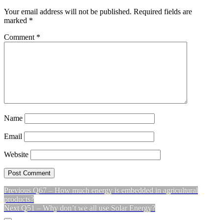
Your email address will not be published.
Required fields are
marked
*
Comment
*
Name
Email
Website
Previous
Previous
Q67 – How much energy is embedded in agricultural
Post
post:
products?
navigation
Next
Next
Q51 – Why don’t we all use Solar Energy?
post: