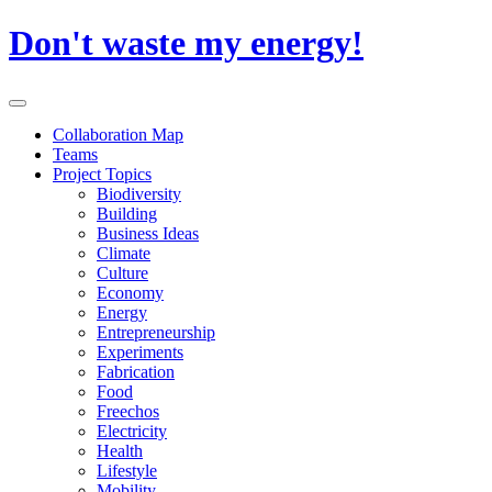
Skip
Don't waste my energy!
to
content
Primary
Menu
Collaboration Map
Teams
Project Topics
Biodiversity
Building
Business Ideas
Climate
Culture
Economy
Energy
Entrepreneurship
Experiments
Fabrication
Food
Freechos
Electricity
Health
Lifestyle
Mobility