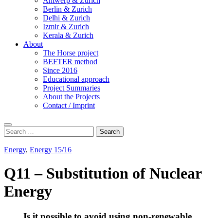
Antwerp & Zurich
Berlin & Zurich
Delhi & Zurich
Izmir & Zurich
Kerala & Zurich
About
The Horse project
BEFTER method
Since 2016
Educational approach
Project Summaries
About the Projects
Contact / Imprint
Search
Search
for:
Energy
,
Energy 15/16
Q11 – Substitution of Nuclear
Energy
Is it possible to avoid using non-renewable