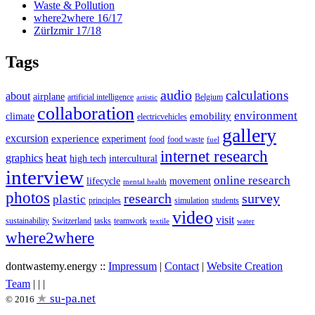
Waste & Pollution
where2where 16/17
ZürIzmir 17/18
Tags
audio
calculations
about
airplane
artificial intelligence
Belgium
artistic
collaboration
environment
emobility
climate
electricvehicles
gallery
excursion
experience
experiment
food
food waste
fuel
internet research
heat
graphics
high tech
intercultural
interview
online research
lifecycle
movement
mental health
photos
research
survey
plastic
principles
simulation
students
video
visit
sustainability
Switzerland
tasks
teamwork
textile
water
where2where
dontwastemy.energy ::
Impressum
|
Contact
|
Website Creation
View
View
View
Team
|
|
|
don’t
don’t
don’t
su-pa.net
© 2016