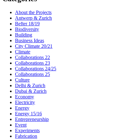
About the Projects
Antwerp & Zurich
Befter 18/19
Biodiversity
Building
Business Ideas
City Climate 20/21
Climate
Collaborations 22
Collaborations 23
Collaborations 24/25
Collaborations 25
Culture
Delhi & Zurich
Dubai & Zurich
Economy
Electricity
Energy
Energy 15/16
Entrepreneurship
Event
Experiments
Fabrication