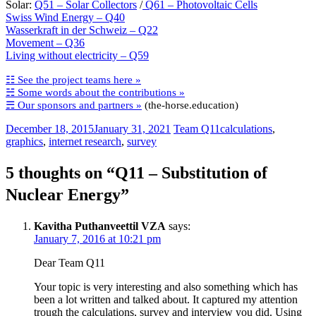
Solar:
Q51 – Solar Collectors
/
Q61 – Photovoltaic Cells
Swiss Wind Energy – Q40
Wasserkraft in der Schweiz – Q22
Movement – Q36
Living without electricity – Q59
☷ See the project teams here »
☵ Some words about the contributions »
☴ Our sponsors and partners »
(the-horse.education)
December 18, 2015
January 31, 2021
Team Q11
calculations
,
graphics
,
internet research
,
survey
5 thoughts on “
Q11 – Substitution of
Nuclear Energy
”
Kavitha Puthanveettil VZA
says:
January 7, 2016 at 10:21 pm
Dear Team Q11
Your topic is very interesting and also something which has
been a lot written and talked about. It captured my attention
trough the calculations, survey and interview you did. Using