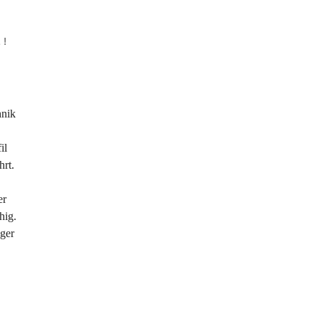
 !
hnik
il
hrt.
er
hig.
iger